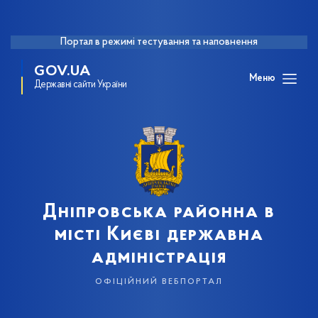
Портал в режимі тестування та наповнення
GOV.UA
Меню
Державні сайти України
Дніпровська районна в
місті Києві державна
адміністрація
офіційний вебпортал