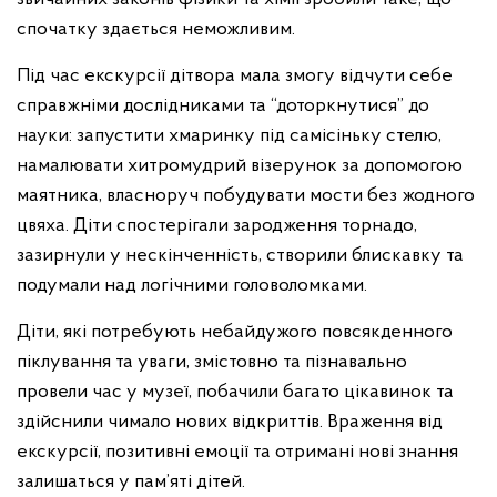
спочатку здається неможливим.
Під час екскурсії дітвора мала змогу відчути себе
справжніми дослідниками та “доторкнутися” до
науки: запустити хмаринку під самісіньку стелю,
намалювати хитромудрий візерунок за допомогою
маятника, власноруч побудувати мости без жодного
цвяха. Діти спостерігали зародження торнадо,
зазирнули у нескінченність, створили блискавку та
подумали над логічними головоломками.
Діти, які потребують небайдужого повсякденного
піклування та уваги, змістовно та пізнавально
провели час у музеї, побачили багато цікавинок та
здійснили чимало нових відкриттів. Враження від
екскурсії, позитивні емоції та отримані нові знання
залишаться у пам’яті дітей.