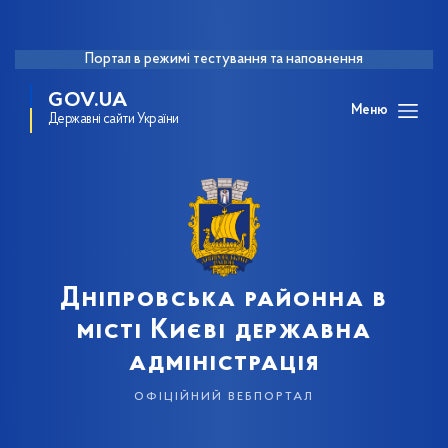
Портал в режимі тестування та наповнення
GOV.UA
Меню
Державні сайти України
Дніпровська районна в
місті Києві державна
адміністрація
офіційний вебпортал