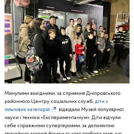
Минулими вихідними, за сприяння Дніпровського
районного Центру соціальних служб,
діти з
пільгових категорій
відвідали Музей популярної
науки і техніки «Експериментаніум». Діти відчули
себе справжніми супергероями, за допомогою
звичайних законів фізики та хімії зробили таке, що