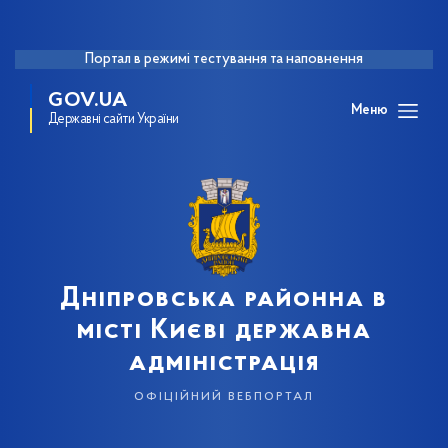
Портал в режимі тестування та наповнення
GOV.UA
Меню
Державні сайти України
Дніпровська районна в
місті Києві державна
адміністрація
офіційний вебпортал