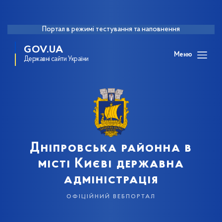
Портал в режимі тестування та наповнення
GOV.UA
Меню
Державні сайти України
Дніпровська районна в
місті Києві державна
адміністрація
офіційний вебпортал