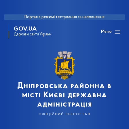
Портал в режимі тестування та наповнення
GOV.UA
Меню
Державні сайти України
Дніпровська районна в
місті Києві державна
адміністрація
офіційний вебпортал