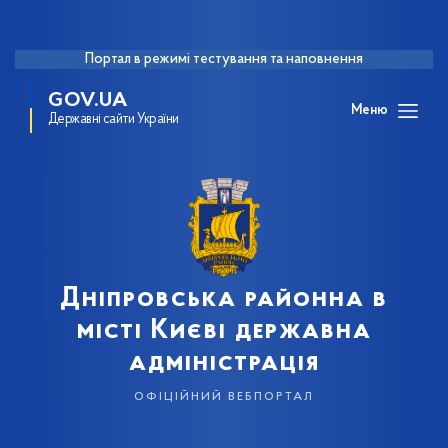
Портал в режимі тестування та наповнення
GOV.UA
Меню
Державні сайти України
Дніпровська районна в
місті Києві державна
адміністрація
офіційний вебпортал