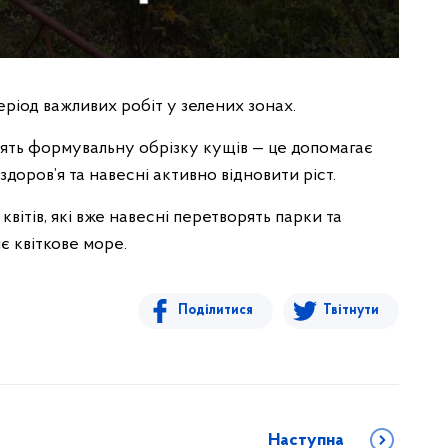
еріод важливих робіт у зелених зонах.
ять формувальну обрізку кущів — це допомагає
оров’я та навесні активно відновити ріст.
вітів, які вже навесні перетворять парки та
 квіткове море.
Поділитися
Твітнути
Наступна