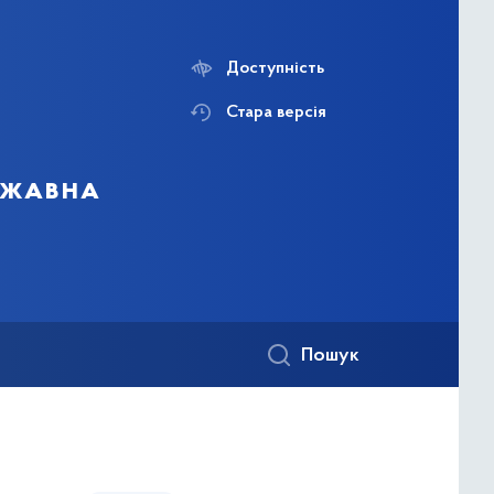
Доступність
Стара версія
ержавна
Пошук