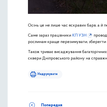
Осінь це не лише час яскравих барв, а й п
Саме зараз працівники
КП УЗН
провод
рослинам краще перезимувати, зберегти зд
Також триває висаджування багаторічних к
сквери Дніпровського району на справжнє
Надрукувати
Попередня