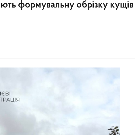
ють формувальну обрізку кущів