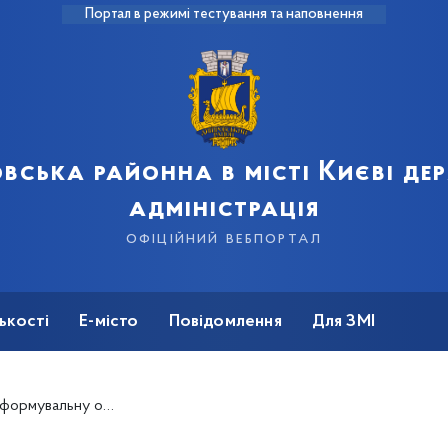
Портал в режимі тестування та наповнення
вська районна в місті Києві д
адміністрація
офіційний вебпортал
ькості
Е-місто
Повідомлення
Для ЗМІ
кущів та висаджують квіти