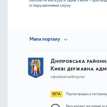
безплатні екскурсії, одна з яких – для лю
із порушеннями слуху
Мапа порталу
Дніпровська районна
Києві державна адмі
офіційний вебпортал
Портал працює в тестовому
Весь контент доступний за 