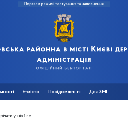
Портал в режимі тестування та наповнення
вська районна в місті Києві д
адміністрація
офіційний вебпортал
ькості
Е-місто
Повідомлення
Для ЗМІ
ти учнів 1 вересня!