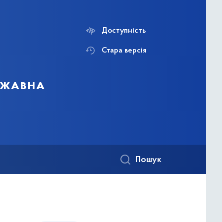
Доступність
Стара версія
ержавна
Пошук