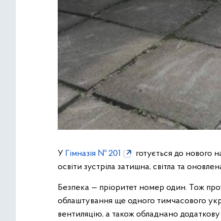
У
Гімназія № 201
готується до нового н
освіти зустріла затишна, світла та оновлен
Безпека — пріоритет номер один. Тож про
облаштування ще одного тимчасового укр
вентиляцію, а також обладнано додаткову 