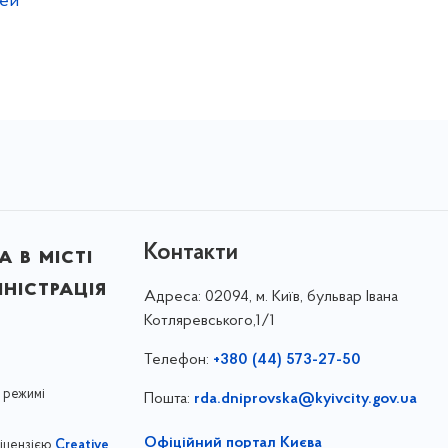
дей
Контакти
 в місті
ністрація
Адреса:
02094, м. Київ, бульвар Івана
Котляревського,1/1
Телефон:
+380 (44) 573-27-50
 режимі
Пошта:
rda.dniprovska@kyivcity.gov.ua
Офіційний портал Києва
ліцензією
Creative