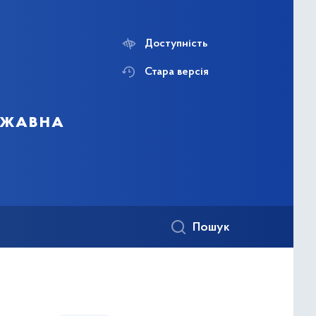
Доступність
Стара версія
ержавна
Пошук