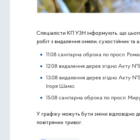
Спеціалісти КП УЗН інформують, що цьог
робіт з видалення омели, сухостійних та 
11.08 санітарна обрізка по просп. Ром
12.08 видалення дерев згідно Акту №51
13.08 видалення дерев згідно Акту №507
Ігоря Шамо;
15.08 санітарна обрізка по просп. Мир
У графіку можуть бути зміни відповідно д
повітряних тривог.