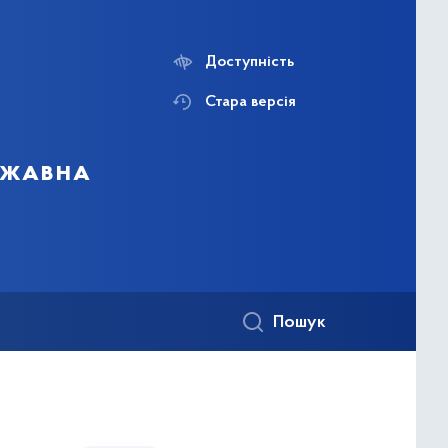
Доступність
Стара версія
ержавна
Пошук