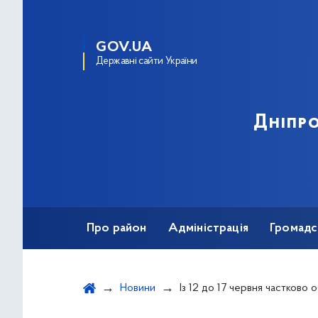
GOV.UA
Державні сайти України
Дніпро
Про район
Адміністрація
Громадс
Новини
Із 12 до 17 червня частково обмежуватимуть рух перехрестям вулиць Сергія На