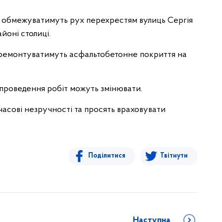
ково обмежуватимуть рух перехрестям вулиць Сергія
йоні столиці.
 ремонтуватимуть асфальтобетонне покриття на
 проведення робіт можуть змінювати.
асові незручності та просять враховувати
Поділитися
Твітнути
Наступна