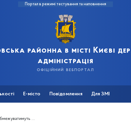
Портал в режимі тестування та наповнення
вська районна в місті Києві д
адміністрація
офіційний вебпортал
ькості
Е-місто
Повідомлення
Для ЗМІ
боки та Краківської у Дніпровському районі