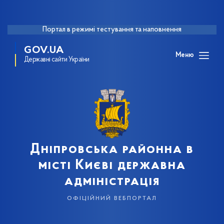
Портал в режимі тестування та наповнення
GOV.UA
Меню
Державні сайти України
Дніпровська районна в
місті Києві державна
адміністрація
офіційний вебпортал