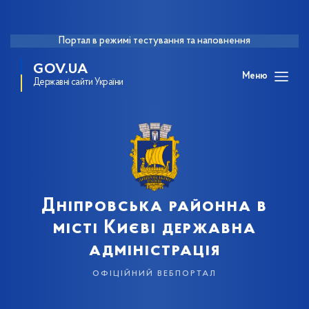
Портал в режимі тестування та наповнення
GOV.UA
Меню
Державні сайти України
Дніпровська районна в
місті Києві державна
адміністрація
офіційний вебпортал