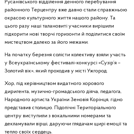
Русанівського відділення денного перебування
районного Терцентру вже давно стали справжньою
окрасою культурного життя нашого району. Та
цього разу наші талановиті учасники вирішили
підкорити нові творчі горизонти й поділитися своїм
мистецтвом далеко за його межами.
На початку березня солісти колективу взяли участь
у Всеукраїнському фестивалі-конкурсі «Сузір’я –
Золотий вік», який проходив у місті Ужгород.
Хор, під керівництвом видатного хорового
диригента, музично-громадського діяча, педагога,
Народного артиста України Зеновія Корінця, гідно
представив столицю. Підопічні Територіального
центру виступили з вокальними номерами та
декламували вірші, даруючи глядачам щирі емоції та
тепло своїх сердець.