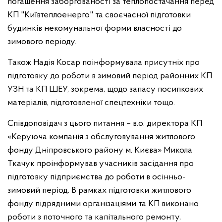
погашення заборгованості за теплопостачання перед
КП "Київтеплоенерго" та своєчасної підготовки
будинків некомунальної форми власності до
зимового періоду.
Також Надія Косар поінформувала присутніх про
підготовку до роботи в зимовий період районних КП
УЗН та КП ШЕУ, зокрема, щодо запасу посипкових
матеріалів, підготовленої спецтехніки тощо.
Співдоповідач з цього питання – в.о. директора КП
«Керуюча компанія з обслуговування житлового
фонду Дніпровського району м. Києва» Микола
Ткачук проінформував учасників засідання про
підготовку підприємства до роботи в осінньо-
зимовий період. В рамках підготовки житлового
фонду підрядними організаціями та КП виконано
роботи з поточного та капітального ремонту,