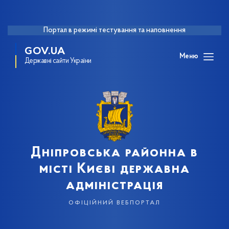
Портал в режимі тестування та наповнення
GOV.UA
Меню
Державні сайти України
Дніпровська районна в
місті Києві державна
адміністрація
офіційний вебпортал