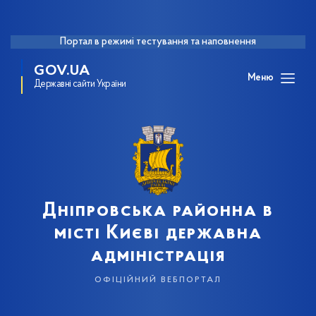
Портал в режимі тестування та наповнення
GOV.UA
Меню
Державні сайти України
Дніпровська районна в
місті Києві державна
адміністрація
офіційний вебпортал