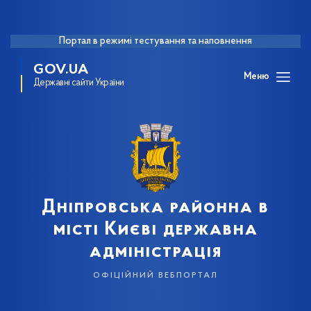
Портал в режимі тестування та наповнення
GOV.UA
Меню
Державні сайти України
Дніпровська районна в
місті Києві державна
адміністрація
офіційний вебпортал