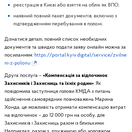
реєстрація в Києві або взяття на облік як ВПО;
наявний повний пакет документів, включно з
підтвердженням перебування в полоні.
Дізнатися деталі, повний список необхідних
документів та швидко подати заяву онлайн можна за
посиланням:
https://portal.kyiv.digital/service/zvilne
ni-z-polonu
.
Друга послуга –
«
Компенсація за відпочинок
Захисників і Захисниць та їхніх родин
»
. Як
повідомила заступниця голови КМДА з питань
здійснення самоврядних повноважень Марина
Хонда, це можливість отримати компенсацію витрат
на відпочинок – до 12 000 грн на особу, для
Захисників і Захисниць разом із близькими.
Наприклад, разом з дружиною або чоловіком,