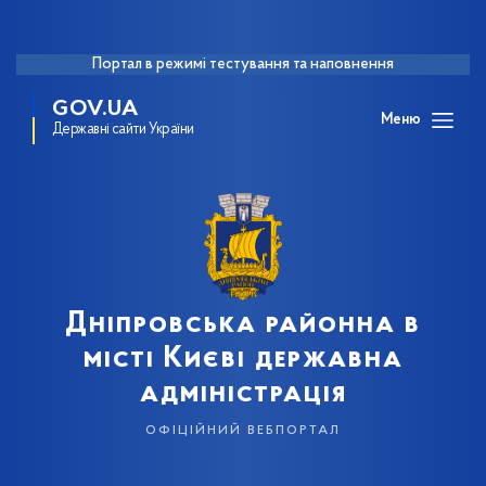
Портал в режимі тестування та наповнення
GOV.UA
Меню
Державні сайти України
Дніпровська районна в
місті Києві державна
адміністрація
офіційний вебпортал