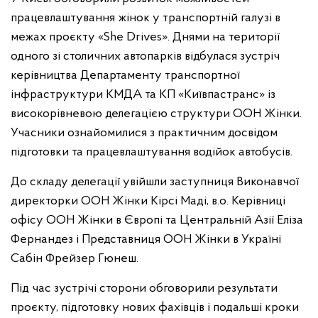
працевлаштування жінок у транспортній галузі в
межах проєкту «She Drives». Днями на території
одного зі столичних автопарків відбулася зустріч
керівництва Департаменту транспортної
інфраструктури КМДА та КП «Київпастранс» із
високорівневою делегацією структури ООН Жінки.
Учасники ознайомилися з практичним досвідом
підготовки та працевлаштування водійок автобусів.
До складу делегації увійшли заступниця Виконавчої
директорки ООН Жінки Кірсі Маді, в.о. Керівниці
офісу ООН Жінки в Європі та Центральній Азії Еліза
Фернандез і Представниця ООН Жінки в Україні
Сабін Фрейзер Гюнеш.
Під час зустрічі сторони обговорили результати
проєкту, підготовку нових фахівців і подальші кроки