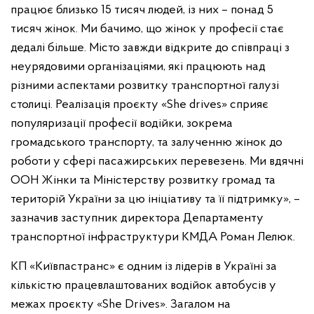
працює близько 15 тисяч людей, із них – понад 5
тисяч жінок. Ми бачимо, що жінок у професії стає
дедалі більше. Місто завжди відкрите до співпраці з
неурядовими організаціями, які працюють над
різними аспектами розвитку транспортної галузі
столиці. Реалізація проєкту «She drives» сприяє
популяризації професії водійки, зокрема
громадського транспорту, та залученню жінок до
роботи у сфері пасажирських перевезень. Ми вдячні
ООН Жінки та Міністерству розвитку громад та
територій України за цю ініціативу та її підтримку», –
зазначив заступник директора Департаменту
транспортної інфраструктури КМДА Роман Лелюк.
КП «Київпастранс» є одним із лідерів в Україні за
кількістю працевлаштованих водійок автобусів у
межах проєкту «She Drives». Загалом на