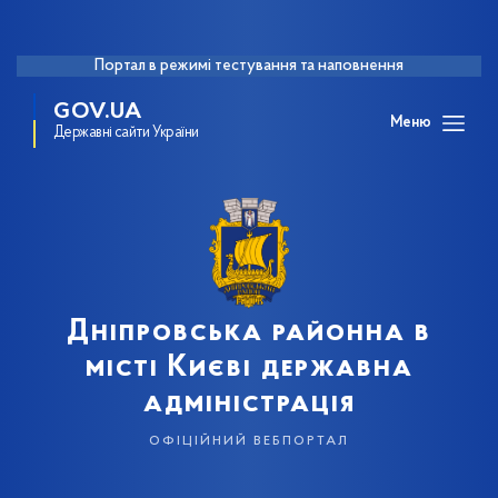
Портал в режимі тестування та наповнення
GOV.UA
Меню
Державні сайти України
Дніпровська районна в
місті Києві державна
адміністрація
офіційний вебпортал