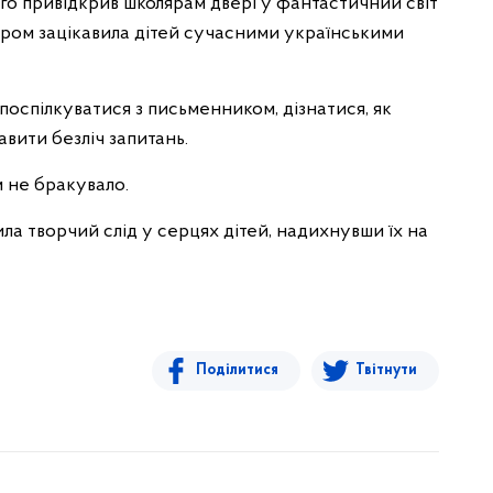
о привідкрив школярам двері у фантастичний світ
ндром зацікавила дітей сучасними українськими
поспілкуватися з письменником, дізнатися, як
авити безліч запитань.
 не бракувало.
ла творчий слід у серцях дітей, надихнувши їх на
Поділитися
Твітнути