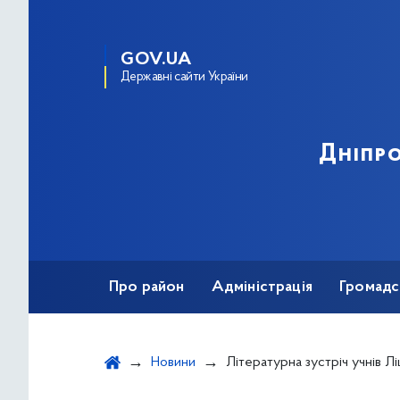
GOV.UA
Державні сайти України
Дніпро
Про район
Адміністрація
Громадс
Новини
Літературна зустріч учнів Ліцею №183 "Фортуна" із дитячи