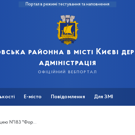
Портал в режимі тестування та наповнення
вська районна в місті Києві д
адміністрація
офіційний вебпортал
ькості
Е-місто
Повідомлення
Для ЗМІ
м письменником Сашком Дерманським