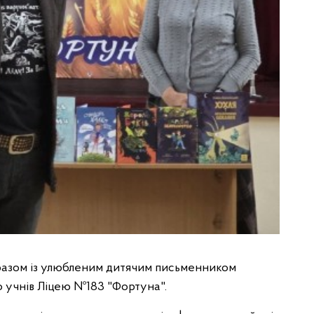
разом із улюбленим дитячим письменником
о учнів Ліцею №183 "Фортуна".