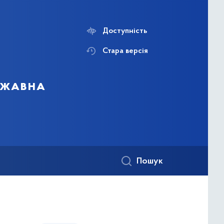
Доступність
Стара версія
ержавна
Пошук