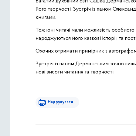
Багатий духовний світ Сашка Дерманськог
його творчості. Зустріч із паном Олекса
книгами.
Тож юні читачі мали можливість особисто 
народжуються його казкові історії, та пост
Охочих отримати примірник з автографом
Зустріч із паном Дерманським точно лиши
нові висоти читання та творчості.
Надрукувати