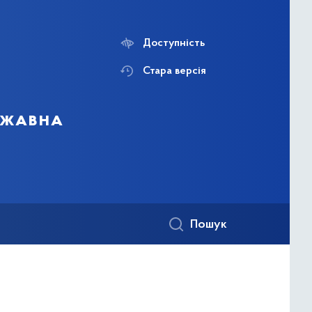
Доступність
Стара версія
ержавна
Пошук