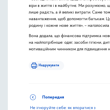
віри в життя і в майбутнє. Ми розуміємо, 
лише радість, а й великі витрати. Саме т
навантаження, щоб допомогти батькам. Ця
родину і кожне нове життя», – наголосил
Вона додала, що фінансова підтримка н
на найпотрібніше: одяг, засоби гігієни, ди
мотиваційним чинником для підвищення на
Надрукувати
Попередня
Не ігноруйте себе: як впоратися з