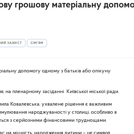
ову грошову матеріальну допом
ЬНИЙ ЗАХИСТ
СІМ'ЯМ
іальну допомогу одному з батьків або опікуну
я, на пленарному засіданні Київської міської ради.
ила Ковалевська, ухвалене рішення є важливим
имулювання народжуваності у столиці, особливо в
каються з серйозними фінансовими труднощами.
ас на міцність, народження дитини – це символ