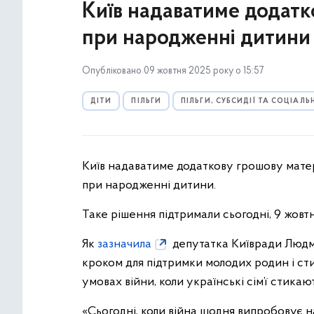
Київ надаватиме додатк
при народженні дитини
Опубліковано 09 жовтня 2025 року о 15:57
ДІТИ
ПІЛЬГИ
ПІЛЬГИ, СУБСИДІЇ ТА СОЦІАЛ
Київ надаватиме додаткову грошову матер
при народженні дитини.
Таке рішення підтримали сьогодні, 9 жовтн
Як
зазначила
депутатка Київради Людм
кроком для підтримки молодих родин і ст
умовах війни, коли українські сім’ї сти
«Сьогодні, коли війна щодня випробовує н