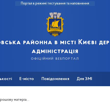
Портал в режимі тестування та наповнення
вська районна в місті Києві д
адміністрація
офіційний вебпортал
ькості
Е-місто
Повідомлення
Для ЗМІ
помогу при народженні дитини