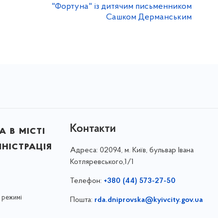
"Фортуна" із дитячим письменником
Сашком Дерманським
Контакти
 в місті
ністрація
Адреса:
02094, м. Київ, бульвар Івана
Котляревського,1/1
Телефон:
+380 (44) 573-27-50
 режимі
Пошта:
rda.dniprovska@kyivcity.gov.ua