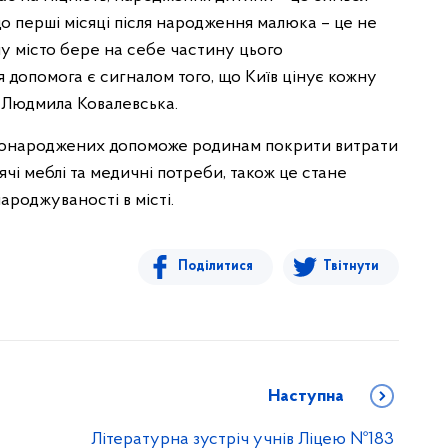
що перші місяці після народження малюка – це не
ому місто бере на себе частину цього
 допомога є сигналом того, що Київ цінує кожну
а Людмила Ковалевська.
овонароджених допоможе родинам покрити витрати
тячі меблі та медичні потреби, також це стане
роджуваності в місті.
Поділитися
Твітнути
Наступна
Літературна зустріч учнів Ліцею №183