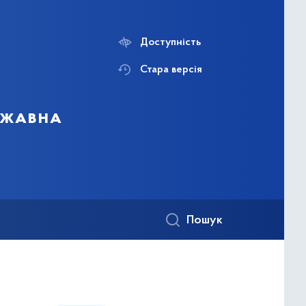
Доступність
Стара версія
ержавна
Пошук