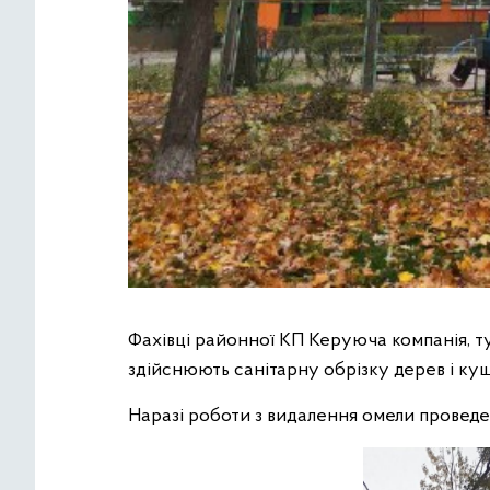
Фахівці районної КП Керуюча компанія, т
здійснюють санітарну обрізку дерев і кущ
Наразі роботи з видалення омели проведе