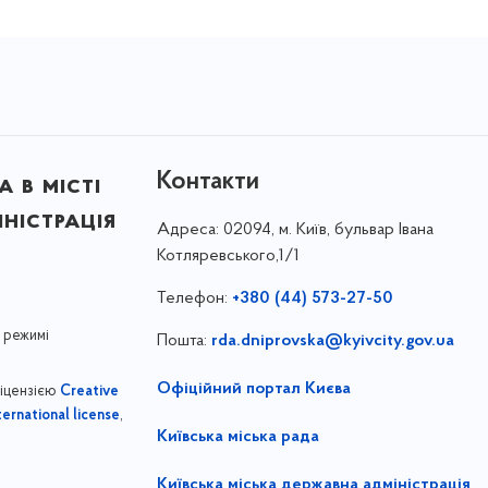
Контакти
 в місті
ністрація
Адреса:
02094, м. Київ, бульвар Івана
Котляревського,1/1
Телефон:
+380 (44) 573-27-50
 режимі
Пошта:
rda.dniprovska@kyivcity.gov.ua
Офіційний портал Києва
ліцензією
Creative
,
ernational license
Київська міська рада
Київська міська державна адміністрація