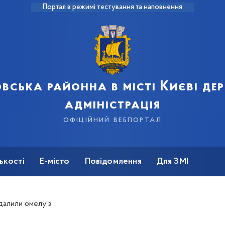
Портал в режимі тестування та наповнення
вська районна в місті Києві д
адміністрація
офіційний вебпортал
ькості
Е-місто
Повідомлення
Для ЗМІ
или омелу з дерев