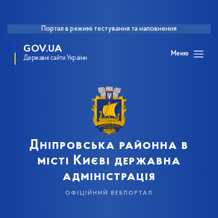
Портал в режимі тестування та наповнення
GOV.UA
Меню
Державні сайти України
Дніпровська районна в
місті Києві державна
адміністрація
офіційний вебпортал