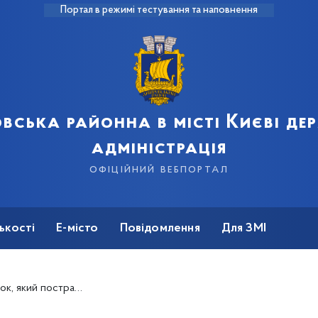
Портал в режимі тестування та наповнення
вська районна в місті Києві д
адміністрація
офіційний вебпортал
ькості
Е-місто
Повідомлення
Для ЗМІ
дав через дронові атаки