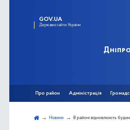
GOV.UA
Державні сайти України
Дніпро
Про район
Адміністрація
Громадс
Новини
В районі відновлюють будинок, який постраж