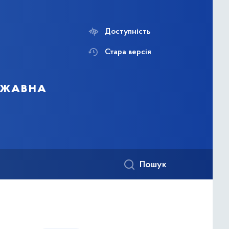
Доступність
Стара версія
ержавна
Пошук