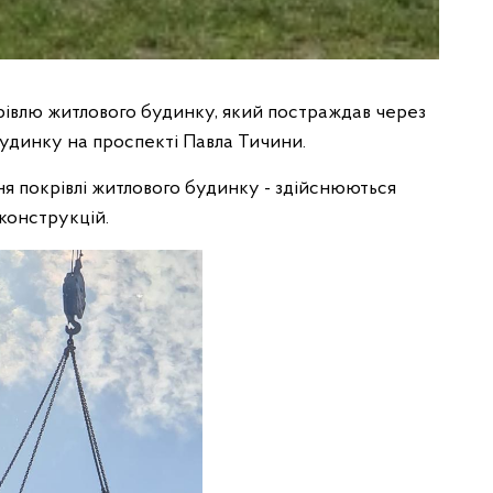
івлю житлового будинку, який постраждав через
будинку на проспекті Павла Тичини.
ння покрівлі житлового будинку - здійснюються
конструкцій.