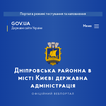
Портал в режимі тестування та наповнення
GOV.UA
Меню
Державні сайти України
Дніпровська районна в
місті Києві державна
адміністрація
офіційний вебпортал