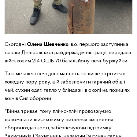
Сьогодні
Олена Шевченко
, в.о. першого заступника
голови Дніпровської райдержадміністрації, передала
військовим 214 ОШБ 70 батальйону печі-буржуйки.
Такі металеві печі допомагають не лише зігрітися в
холодну пору року, а й забезпечити гарячий обід і
чай, сухий одяг, тепло у бліндажі, в окопі на позиціях
воїнів Сил оборони.
"Війна триває, тому пліч-о-пліч продовжуємо
допомагати військовим у питаннях зміцнення
обороноздатності, забезпечуючи підтримку
Захисників і Захисниць, надаючи їм гуманітарну