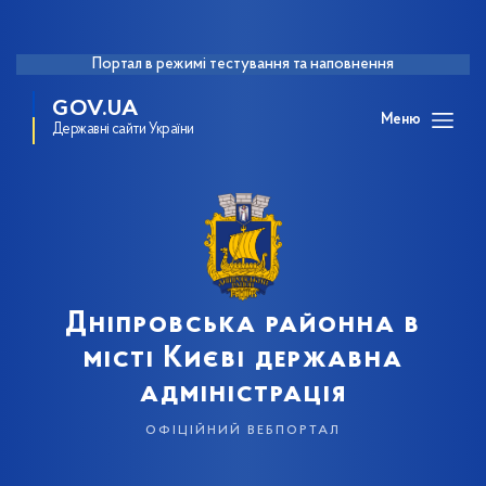
Портал в режимі тестування та наповнення
GOV.UA
Меню
Державні сайти України
Дніпровська районна в
місті Києві державна
адміністрація
офіційний вебпортал