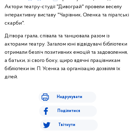
Актори театру-студії "Дивограй" провели веселу
інтерактивну виставу "Чарівник, Оленка та піратські
скарби".
Дітвора грала, співала та танцювала разом із
акторами театру. Загалом юні відвідувачі бібліотеки
отримали безліч позитивних емоцій та задоволення,
а батьки, зі свого боку, щиро вдячні працівникам
бібліотеки ім. П. Усенка за організацію дозвілля їх
дітей.
Надрукувати
Поділитися
Твітнути