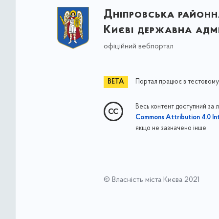
Дніпровська районна
Києві державна адмі
офіційний вебпортал
Портал працює в тестовому
Весь контент доступний за 
Commons Attribution 4.0 Int
якщо не зазначено інше
© Власність міста Києва 2021