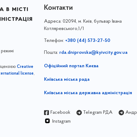
Контакти
 в місті
ністрація
Адреса:
02094, м. Київ, бульвар Івана
Котляревського,1/1
Телефон:
+380 (44) 573-27-50
 режимі
Пошта:
rda.dniprovska@kyivcity.gov.ua
Офіційний портал Києва
ліцензією
Creative
,
ernational license
Київська міська рада
Київська міська державна адміністрація
Facebook
Telegram РДА
Андрі
Instagram