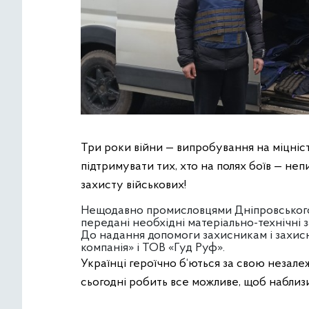
Три роки війни — випробування на міцніст
підтримувати тих, хто на полях боїв — не
захисту військових!
Нещодавно промисловцями Дніпровського
передані необхідні матеріально-технічні 
До надання допомоги захисникам і захис
компанія» і ТОВ «Гуд Руф».
Українці героїчно б‘ються за свою незалеж
сьогодні робить все можливе, щоб набли