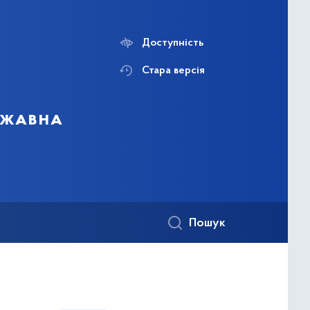
Доступність
Стара версія
ержавна
Пошук