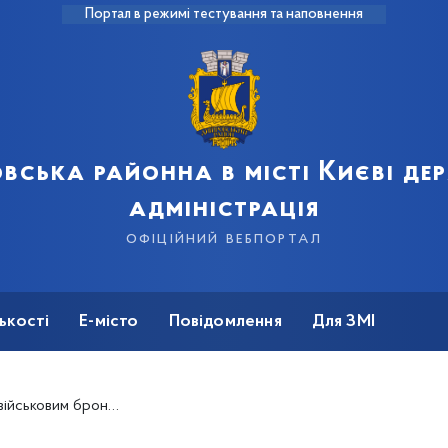
Портал в режимі тестування та наповнення
вська районна в місті Києві д
адміністрація
офіційний вебпортал
ькості
Е-місто
Повідомлення
Для ЗМІ
илети та металеві сітки