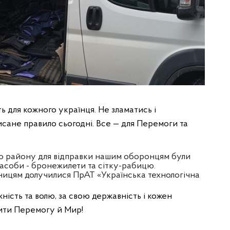
ь для кожного українця. Не зламатись і
писане правило сьогодні. Все — для Перемоги та
 району для відправки нашим оборонцям були
засоби - бронежилети та сітку-рабицю.
ницям долучилися ПрАТ «Українська технологічна
ність та волю, за свою державність і кожен
зити Перемогу й Мир!