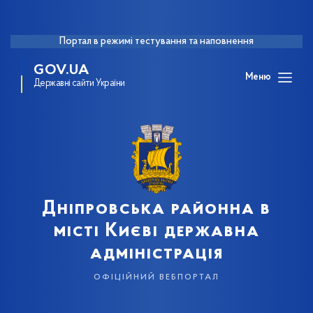
Портал в режимі тестування та наповнення
GOV.UA
Меню
Державні сайти України
Дніпровська районна в
місті Києві державна
адміністрація
офіційний вебпортал