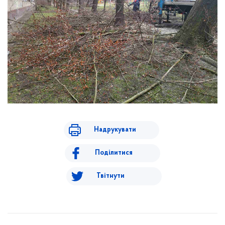
Надрукувати
Поділитися
Твітнути