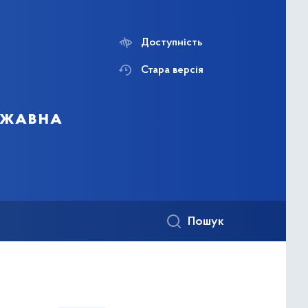
Доступність
Стара версія
ержавна
Пошук