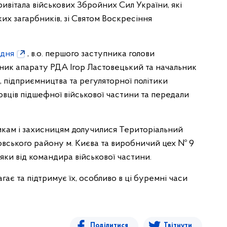
ивітала військових Збройних Сил України, які
их загарбників, зі Святом Воскресіння
одня
, в.о. першого заступника голови
івник апарату РДА Ігор Ластовецький та начальник
, підприємництва та регуляторної політики
овців підшефної військової частини та передали
икам і захисницям долучилися Територіальний
овського району м. Києва та виробничий цех № 9
дяки від командира військової частини.
гає та підтримує їх, особливо в ці буремні часи
Поділитися
Твітнути