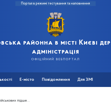
Портал в режимі тестування та наповнення
вська районна в місті Києві д
адміністрація
офіційний вебпортал
ькості
Е-місто
Повідомлення
Для ЗМІ
ної частини з Великоднем