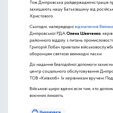
Тож Дніпровська райдержадміністрація пр
захищають нашу Батьківщину від російськ
Христового.
Сьогодні, напередодні
відзначення Велик
Дніпровської РДА
Олена Шевченко
, кер
районного відділу з питань промисловості
Григорій Лобач привітали військовослужб
оборонцям святкові великодні паски.
До надання благодійної допомоги захисн
центр соціального обслуговування Дніпр
ТОВ «Київхліб». Їх керівникам вручені По
Військові щиро вдячні всім тим, хто допома
воєнних лихоліть.
Надрукувати