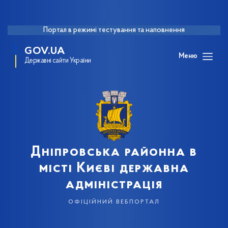
Портал в режимі тестування та наповнення
GOV.UA
Меню
Державні сайти України
Дніпровська районна в
місті Києві державна
адміністрація
офіційний вебпортал