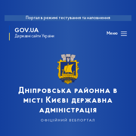
Портал в режимі тестування та наповнення
GOV.UA
Меню
Державні сайти України
Дніпровська районна в
місті Києві державна
адміністрація
офіційний вебпортал