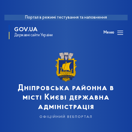
Портал в режимі тестування та наповнення
GOV.UA
Меню
Державні сайти України
Дніпровська районна в
місті Києві державна
адміністрація
офіційний вебпортал