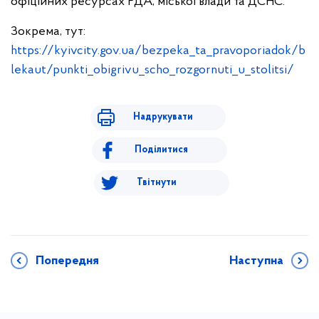
офіційних ресурсах РДА, міської влади та ДСНС.
Зокрема, тут:
https://kyivcity.gov.ua/bezpeka_ta_pravoporiadok/b
lekaut/punkti_obigrivu_scho_rozgornuti_u_stolitsi/
Надрукувати
Поділитися
Твітнути
Попередня
Наступна