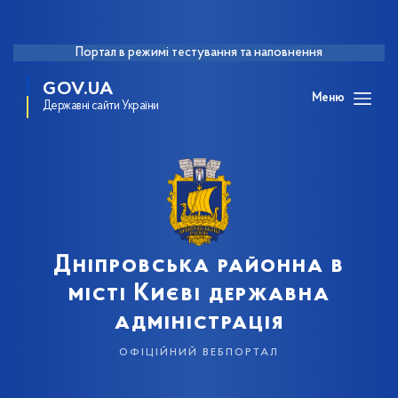
Портал в режимі тестування та наповнення
GOV.UA
Меню
Державні сайти України
Дніпровська районна в
місті Києві державна
адміністрація
офіційний вебпортал