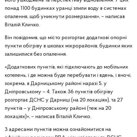
його ушкоджень та перспективу відновлення. У цих
понад 1100 будинках уранці злили воду в системах
опалення, щоб уникнути розмерзання», – написав
Віталій Кличко.
Він повідомив, що місто розгортає додаткові опорні
пункти обігріву в школах мікрорайонів, будинки яких
залишилися без опалення.
«Додаткових пунктів, які підключають до мобільних
котелень, і де можна буде перебувати і вдень, і вночі,
зокрема, в Дарницькому районі наразі 5, у
Дніпровському – 4. Також 36 пунктів обігріву
розгортає ДСНС у Дарниці (на 20 локаціях), та 27
пунктів – у Дніпровському районі (теж на 20
локаціях)», – написав Віталій Кличко.
З адресами пунктів можна ознайомитися на