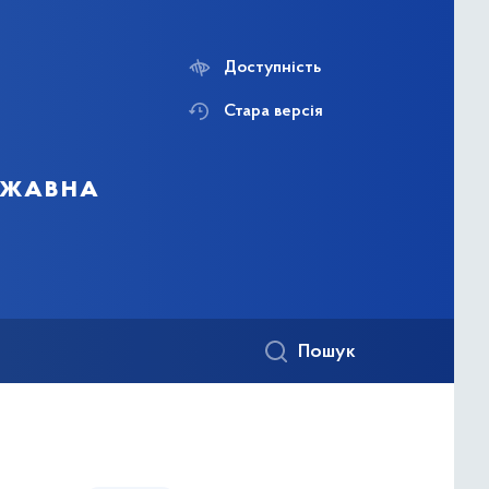
Доступність
Стара версія
ержавна
Пошук