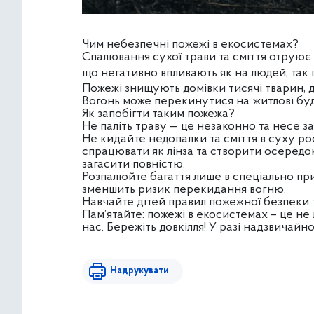
Чим небезпечні пожежі в екосистемах?
Спалювання сухої трави та сміття отруює
що негативно впливають як на людей, так 
Пожежі знищують домівки тисячі тварин, дл
Вогонь може перекинутися на житлові буд
Як запобігти таким пожежа?
Не паліть траву — це незаконно та несе з
Не кидайте недопалки та сміття в суху р
спрацювати як лінза та створити осередок
загасити повністю.
Розпалюйте багаття лише в спеціально пр
зменшить ризик перекидання вогню.
Навчайте дітей правил пожежної безпеки т
Пам’ятайте: пожежі в екосистемах – це не 
нас. Бережіть довкілля! У разі надзвичайно
Надрукувати