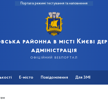
Портал в режимі тестування та наповнення
вська районна в місті Києві д
адміністрація
офіційний вебпортал
ькості
Е-місто
Повідомлення
Для ЗМІ
тем