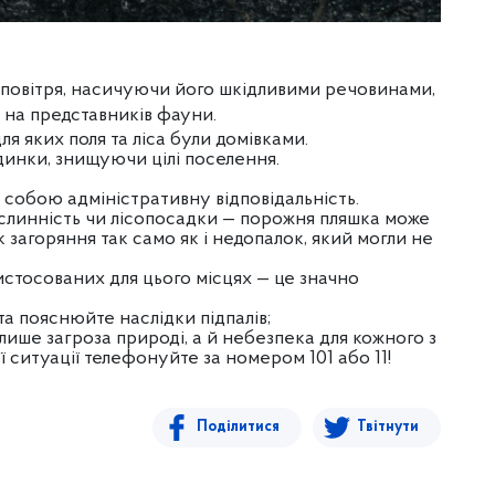
 повітря, насичуючи його шкідливими речовинами,
і на
представників фауни.
я яких поля та ліса були домівками.
инки, знищуючи цілі поселення.
а собою адміністративну відповідальність.
ослинність чи лісопосадки — порожня пляшка може
 загоряння так само як і недопалок, який могли не
истосованих для цього місцях — це значно
а пояснюйте наслідки підпалів;
лише загроза природі, а й небезпека для кожного з
ї ситуації телефонуйте за номером 101 або 11!
Поділитися
Твітнути