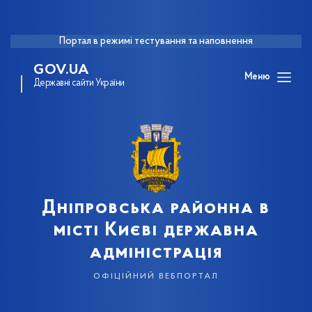
Портал в режимі тестування та наповнення
GOV.UA
Меню
Державні сайти України
Дніпровська районна в
місті Києві державна
адміністрація
офіційний вебпортал