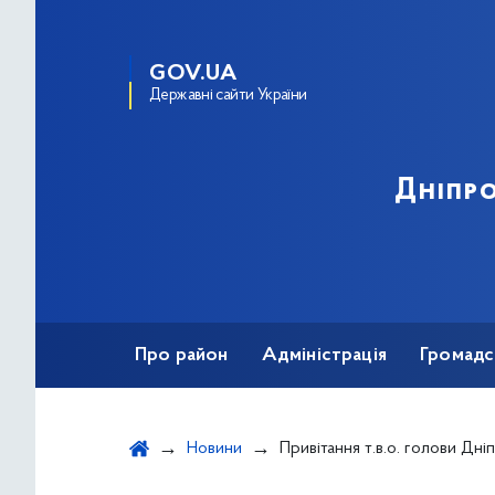
GOV.UA
Державні сайти України
Дніпро
Про район
Адміністрація
Громадс
Новини
Привітання т.в.о. голови Дніпровської РДА Павла Бабія з