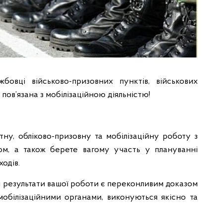
жбовці військово-призовних пунктів, військових
 пов’язана з мобілізаційною діяльністю!
тну, обліково-призовну та мобілізаційну роботу з
ом, а також берете вагому участь у плануванні
одів.
омі результати вашої роботи є переконливим доказом
 мобілізаційними органами, виконуються якісно та