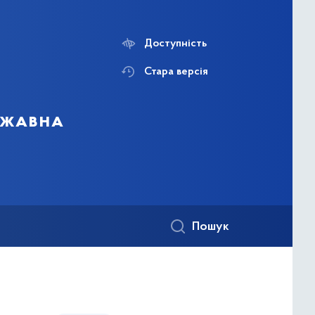
Доступність
Стара версія
ержавна
Пошук