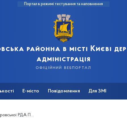
Портал в режимі тестування та наповнення
вська районна в місті Києві д
адміністрація
офіційний вебпортал
ькості
Е-місто
Повідомлення
Для ЗМІ
 Днем мобілізаційного працівника