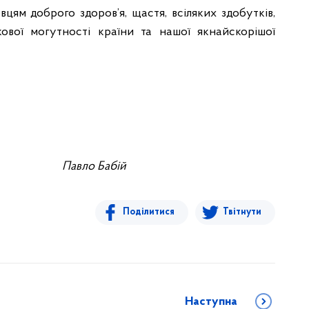
цям доброго здоров’я, щастя, всіляких здобутків,
ової могутності країни та нашої якнайскорішої
трації Павло Бабій
Поділитися
Твітнути
Наступна