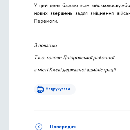
У цей день бажаю всім військовослужбов
нових звершень задля зміцнення військ
Перемоги.
З повагою
Т.в.о. голови Дніпровської районної
в місті Києві державної адмініс
Надрукувати
Попередня