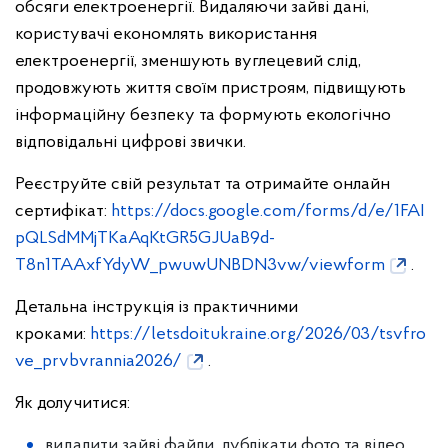
обсяги електроенергії. Видаляючи зайві дані,
користувачі економлять використання
електроенергії, зменшують вуглецевий слід,
продовжують життя своїм пристроям, підвищують
інформаційну безпеку та формують екологічно
відповідальні цифрові звички.
Реєструйте свій результат та отримайте онлайн
сертифікат:
https://docs.google.com/forms/d/e/1FAI
pQLSdMMjTKaAqKtGR5GJUaB9d-
T8n1TAAxfYdyW_pwuwUNBDN3vw/viewform
.
Детальна інструкція із практичними
кроками:
https://letsdoitukraine.org/2026/03/tsvfro
ve_prvbvrannia2026/
.
Як долучитися:
видалити зайві файли, дублікати фото та відео