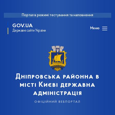
Портал в режимі тестування та наповнення
GOV.UA
Меню
Державні сайти України
Дніпровська районна в
місті Києві державна
адміністрація
офіційний вебпортал