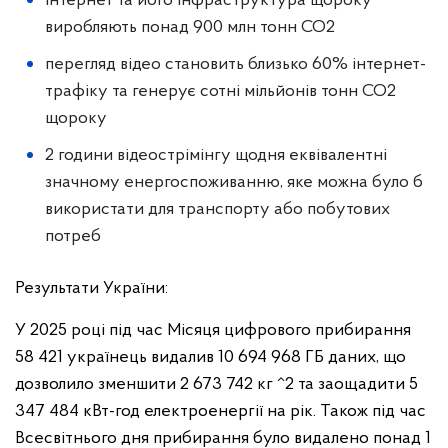
Інтернет та його інфраструктура щороку
виробляють понад 900 млн тонн СО2
перегляд відео становить близько 60% інтернет-
трафіку та генерує сотні мільйонів тонн СО2
щороку
2 години відеострімінгу щодня еквівалентні
значному енергоспоживанню, яке можна було б
використати для транспорту або побутових
потреб
Результати України:
У 2025 році під час Місяця цифрового прибирання
58 421 українець видалив 10 694 968 ГБ даних, що
дозволило зменшити 2 673 742 кг ^2 та заощадити 5
347 484 кВт-год електроенергії на рік. Також під час
Всесвітнього дня прибирання було видалено понад 1