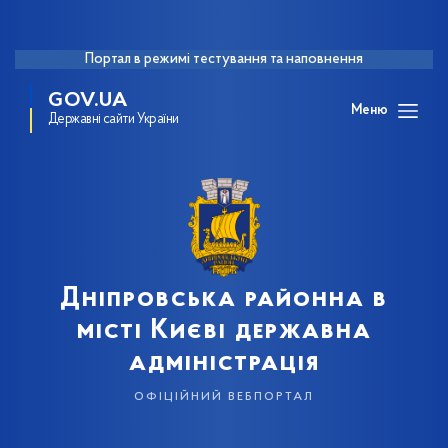
Портал в режимі тестування та наповнення
GOV.UA
Меню
Державні сайти України
Дніпровська районна в
місті Києві державна
адміністрація
офіційний вебпортал