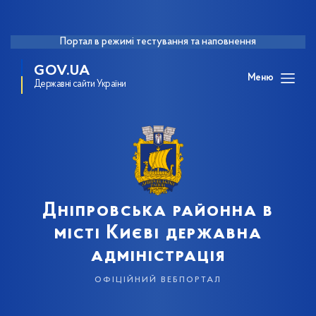
Портал в режимі тестування та наповнення
GOV.UA
Меню
Державні сайти України
Дніпровська районна в
місті Києві державна
адміністрація
офіційний вебпортал