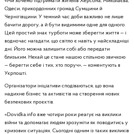
«Ми хочемо підтримати жителів Херсона, Миколаєва,
Одеси, прикордонних громад Сумщини й
Чернігівщини. У темний час доби важливо не лише
бачити дорогу, а й бути видимими одне для одного.
Цей простий знак турботи може зберегти життя — і
водночас нагадати, що світло є навіть у найскладніші
дні. Його можна залишити собі або передати
близьким. Нехай це стане нашою спільною звичкою
— берегти себе і тих, хто поруч», — коментують в
Укрпошті.
Організатори ініціативи сподіваються, що вона
надихне бізнес та активістів на створення нових
безпекових проєктів.
«Dovidka.info вже чотири роки реагує на виклики
війни та допомагає людям зрозуміти як поводитись у
кризових ситуаціях. Сьогодні одним із таких викликів