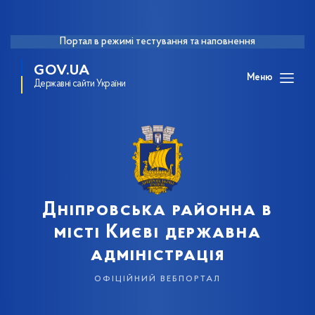
Портал в режимі тестування та наповнення
GOV.UA
Меню
Державні сайти України
Дніпровська районна в
місті Києві державна
адміністрація
офіційний вебпортал