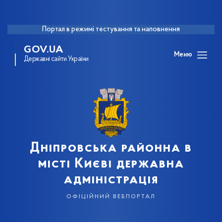
Портал в режимі тестування та наповнення
GOV.UA
Меню
Державні сайти України
Дніпровська районна в
місті Києві державна
адміністрація
офіційний вебпортал