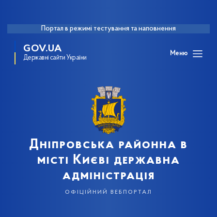
Портал в режимі тестування та наповнення
GOV.UA
Меню
Державні сайти України
Дніпровська районна в
місті Києві державна
адміністрація
офіційний вебпортал