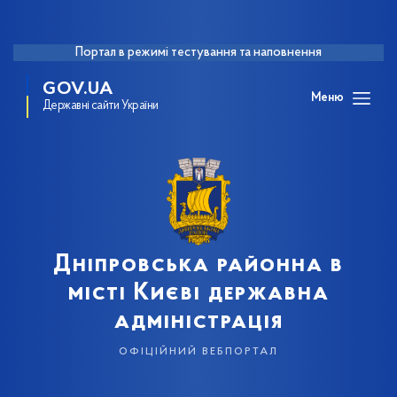
Портал в режимі тестування та наповнення
GOV.UA
Меню
Державні сайти України
Дніпровська районна в
місті Києві державна
адміністрація
офіційний вебпортал