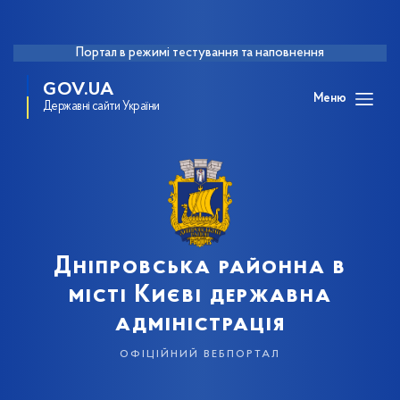
Портал в режимі тестування та наповнення
GOV.UA
Меню
Державні сайти України
Дніпровська районна в
місті Києві державна
адміністрація
офіційний вебпортал