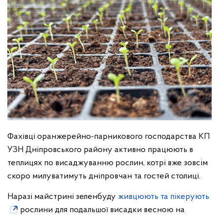
Фахівці оранжерейно-парникового господарства КП
УЗН Дніпровського району активно працюють в
теплицях по висаджуванню рослин, котрі вже зовсім
скоро милуватимуть дніпровчан та гостей столиці.
Наразі майстрині зеленбуду
живцюють та пікерують
рослини для подальшої висадки весною на