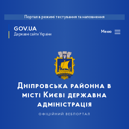
Портал в режимі тестування та наповнення
GOV.UA
Меню
Державні сайти України
Дніпровська районна в
місті Києві державна
адміністрація
офіційний вебпортал