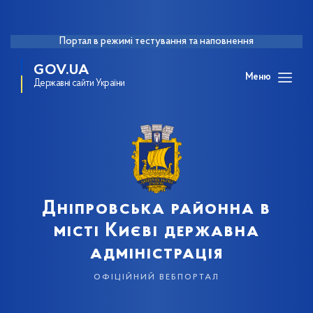
Портал в режимі тестування та наповнення
GOV.UA
Меню
Державні сайти України
Дніпровська районна в
місті Києві державна
адміністрація
офіційний вебпортал