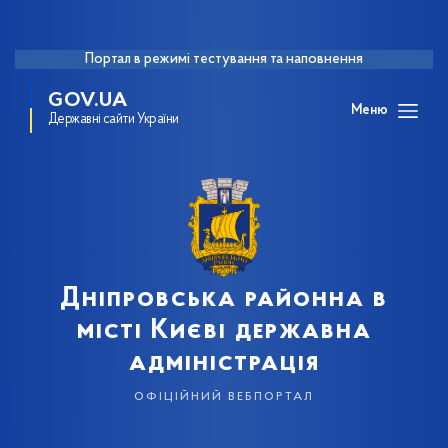
Портал в режимі тестування та наповнення
GOV.UA
Меню
Державні сайти України
Дніпровська районна в
місті Києві державна
адміністрація
офіційний вебпортал