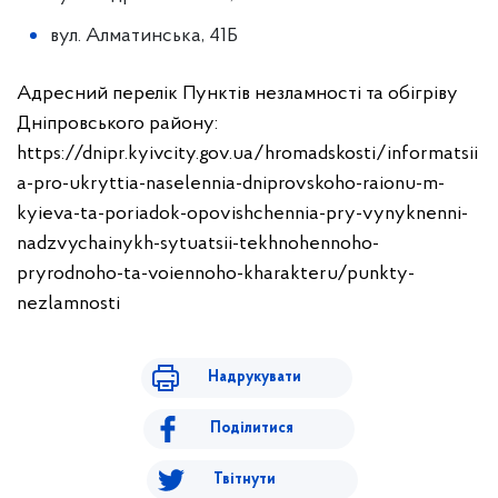
вул. Алматинська, 41Б
Адресний перелік Пунктів незламності та обігріву
Дніпровського району:
https://dnipr.kyivcity.gov.ua/hromadskosti/informatsii
a-pro-ukryttia-naselennia-dniprovskoho-raionu-m-
kyieva-ta-poriadok-opovishchennia-pry-vynyknenni-
nadzvychainykh-sytuatsii-tekhnohennoho-
pryrodnoho-ta-voiennoho-kharakteru/punkty-
nezlamnosti
Надрукувати
Поділитися
Твітнути