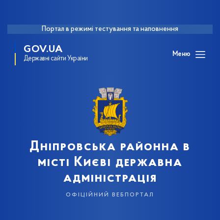
Портал в режимі тестування та наповнення
GOV.UA
Меню
Державні сайти України
Дніпровська районна в
місті Києві державна
адміністрація
офіційний вебпортал