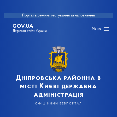
Портал в режимі тестування та наповнення
GOV.UA
Меню
Державні сайти України
Дніпровська районна в
місті Києві державна
адміністрація
офіційний вебпортал