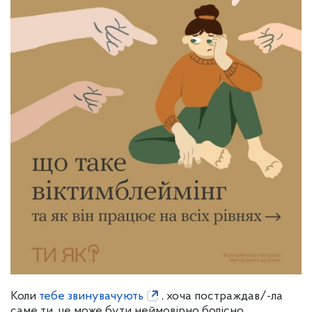
Коли
тебе звинувачують
, хоча постраждав/-ла
саме ти, це може бути неймовірно болісно.