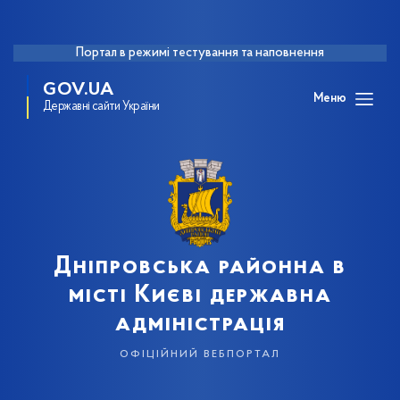
Портал в режимі тестування та наповнення
GOV.UA
Меню
Державні сайти України
Дніпровська районна в
місті Києві державна
адміністрація
офіційний вебпортал