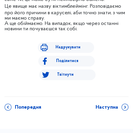
Це явище має назву віктимблеймінг. Розповідаємо
про його причини в каруселі, аби точно знати, з чим
ми маємо справу.
А ще обіймаємо. На випадок, якщо через останні
новини ти почуваєшся так собі.
Надрукувати
Поділитися
Твітнути
Попередня
Наступна