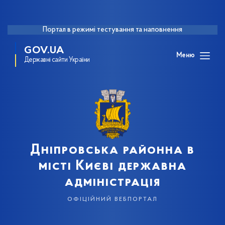
Портал в режимі тестування та наповнення
GOV.UA
Меню
Державні сайти України
Дніпровська районна в
місті Києві державна
адміністрація
офіційний вебпортал