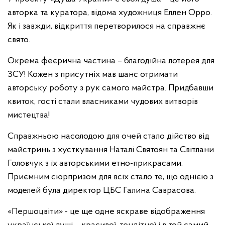
авторка та куратора, відома художниця Еллен Орро.
Як і завжди, відкриття перетворилося на справжнє
свято.
Окрема феєрична частина – благодійна лотерея для
ЗСУ! Кожен з присутніх мав шанс отримати
авторську роботу з рук самого майстра. Придбавши
квиток, гості стали власниками чудових витворів
мистецтва!
Справжньою насолодою для очей стало дійство від
майстринь з хусткування Наталі Святоян та Світлани
Головчук з їх авторськими етно-прикрасами.
Приємним сюрпризом для всіх стало те, що однією з
моделей була директор ЦБС Галина Саврасова.
«Першоцвіти» - це ще одне яскраве відображення