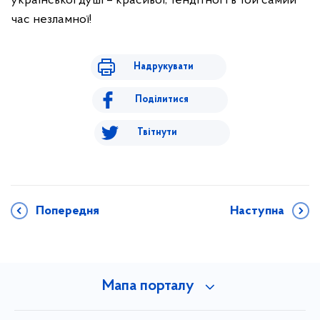
української душі – красивої, тендітної і в той самий
час незламної!
Надрукувати
Поділитися
Твітнути
Попередня
Наступна
Мапа порталу