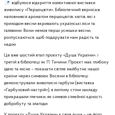
відбулося відкриття колективної виставки
живопису «Першоцвіти». Бібліотечний вернісаж
наповнився ароматом першоцвітів, квітів, які з
приходом весни вкривають українські ліси та
галявини. Вони немов перші усмішки весни,
розпускаються, щоб подарувати нам радість та
надію.
Це вже шостий етап проєкту «Душа України», і
третій в бібліотеці ім. П. Тичини. Проєкт має глибоку
ідею та місію – показати світле майбутнє нашої
країни через символи. Восени в бібліотеці
демонстрували живописні гарбузи (виставка
«Гарбузовий настрій»), в лютому стіни закладу
прикрашали глечики, як символ сімейної єдності,
добробуту та злагоди.
У проєкту «Душа України» є своя душа – це його