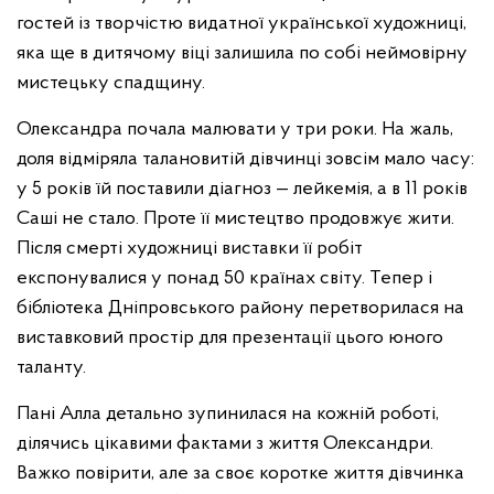
гостей із творчістю видатної української художниці,
яка ще в дитячому віці залишила по собі неймовірну
мистецьку спадщину.
Олександра почала малювати у три роки. На жаль,
доля відміряла талановитій дівчинці зовсім мало часу:
у 5 років їй поставили діагноз — лейкемія, а в 11 років
Саші не стало. Проте її мистецтво продовжує жити.
Після смерті художниці виставки її робіт
експонувалися у понад 50 країнах світу. Тепер і
бібліотека Дніпровського району перетворилася на
виставковий простір для презентації цього юного
таланту.
Пані Алла детально зупинилася на кожній роботі,
ділячись цікавими фактами з життя Олександри.
Важко повірити, але за своє коротке життя дівчинка