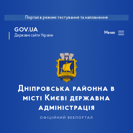
Портал в режимі тестування та наповнення
GOV.UA
Меню
Державні сайти України
Дніпровська районна в
місті Києві державна
адміністрація
офіційний вебпортал